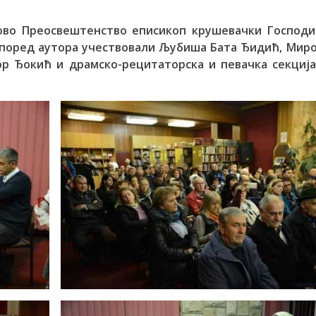
гово Преосвештенство еписикоп крушевачки Господи
 поред аутора учествовали Љубиша Бата Ђидић, Мир
р Ђокић и драмско-рецитаторска и певачка секциј