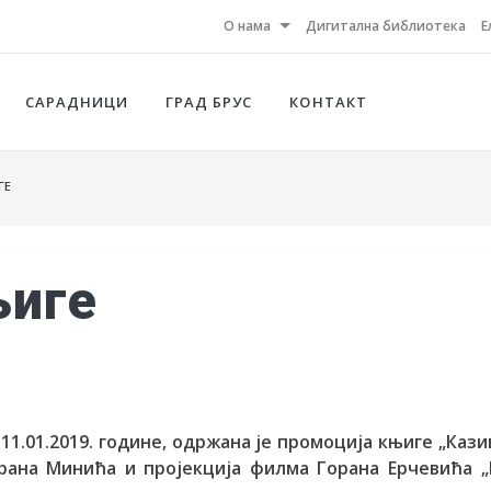
О нама
Дигитална библиотека
Е
САРАДНИЦИ
ГРАД БРУС
КОНТАКТ
ГЕ
њиге
1.01.2019. године, одржана је промоција књиге „Каз
орана Минића и пројекција филма Горана Ерчевића 