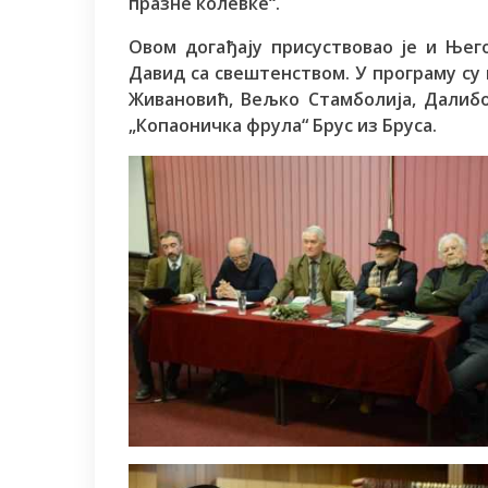
празне колевке“.
Овом догађају присуствовао је и Ње
Давид са свештенством. У програму су
Живановић, Вељко Стамболија, Далибо
„Копаоничка фрула“ Брус из Бруса.