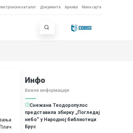
лектронски каталог
Документа
Архива
Мапа сајта
Инфо
Важне информације
Снежана Теодоропулос
представила збирку „Погледај
ивања
небо“ у Народној библиотеци
„Плач
Брус