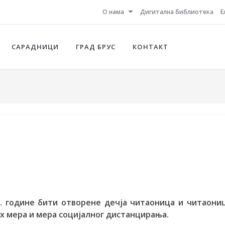
О нама
Дигитална библиотека
Е
САРАДНИЦИ
ГРАД БРУС
КОНТАКТ
1. године бити отворене дечја читаоница и читаони
 мера и мера социјалног дистанцирања.