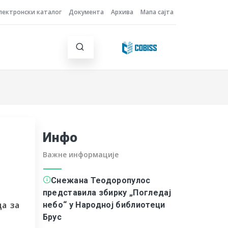
лектронски каталог
Документа
Архива
Мапа сајта
Инфо
Важне информације
Снежана Теодоропулос
представила збирку „Погледај
ца за
небо“ у Народној библиотеци
Брус