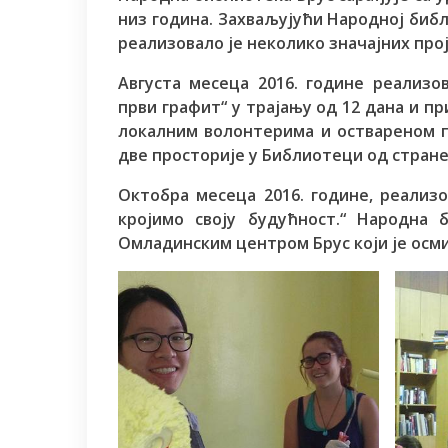
низ година. Захваљујући Народној биб
реализовало je неколико значајних прој
Августа месеца 2016. године реализо
први графит“ у трајању од 12 дана и пр
локалним волонтерима и оствареном п
две просторије у Библиотеци од стране
Октобра месеца 2016. године, реализо
кројимо своју будућност.“ Народна 
Омладинским центром Брус који је осм