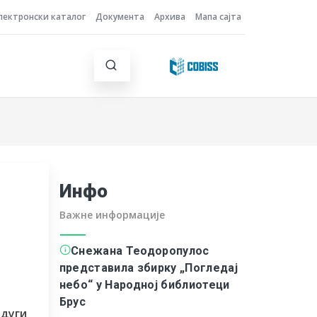
лектронски каталог
Документа
Архива
Мапа сајта
Инфо
Важне информације
Снежана Теодоропулос
представила збирку „Погледај
небо“ у Народној библиотеци
Брус
 дуги