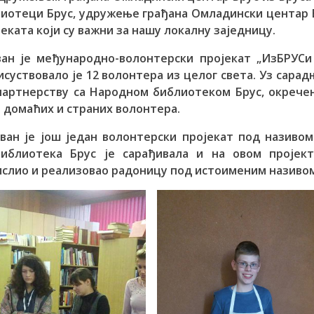
лиотеци Брус, удружење грађана Омладински центар 
еката који су важни за нашу локалну заједницу.
ван је међународно-волонтерски пројекат „ИзБРУСи
исуствовало је 12 волонтера из целог света. Уз сарад
артнерству са Народном библиотеком Брус, окрече
 домаћих и страних волонтера.
ван је још један волонтерски пројекат под називо
библиотека Брус је сарађивала и на овом пројект
ислио и реализовао радоницу под истоименим називом