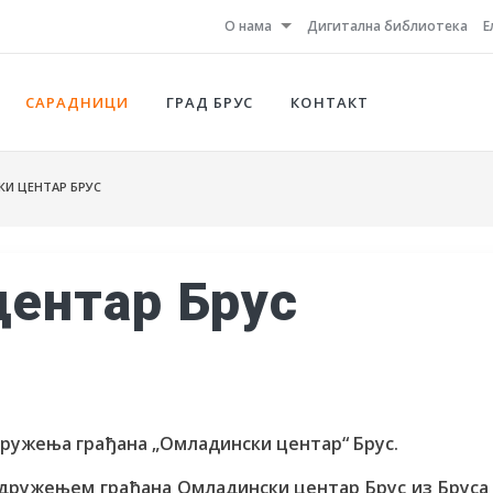
О нама
Дигитална библиотека
Е
САРАДНИЦИ
ГРАД БРУС
КОНТАКТ
И ЦЕНТАР БРУС
ентар Брус
ружења грађана „Омладински центар“ Брус.
удружењем грађана Омладински центар Брус из Бруса