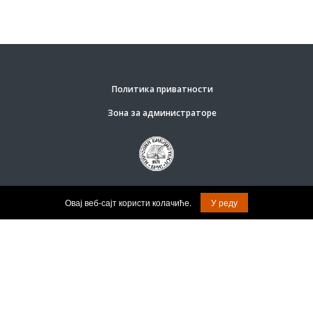
Политика приватности
Зона за администраторе
© Задржана права на садржај.
Овај веб-сајт користи колачиће.
У реду
Општина Брус.
Веб софтвер за јавне субјекте израдио: Релоад