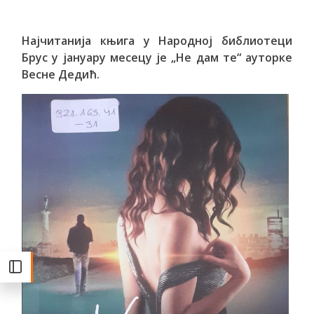
Најчитанија књига у Народној библиотеци
Брус у јануару месецу је „Не дам те“ ауторке
Весне Дедић.