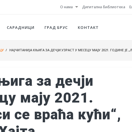
О нама
Дигитална библиотека
Е
САРАДНИЦИ
ГРАД БРУС
КОНТАКТ
ЦУ
/ НАJЧИТАНИЈА КЊИГА ЗА ДЕЧЈИ УЗРАСТ У МЕСЕЦУ МАЈУ 2021. ГОДИНЕ ЈЕ „Л
њига за дечји
цу мају 2021.
си се враћа кући“,
Хајта.