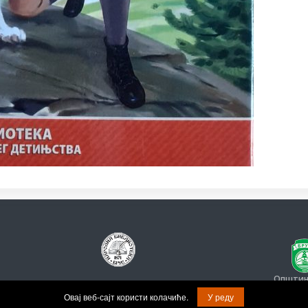
Општина
© Задржана права на садржај.
Овај веб-сајт користи колачиће.
У реду