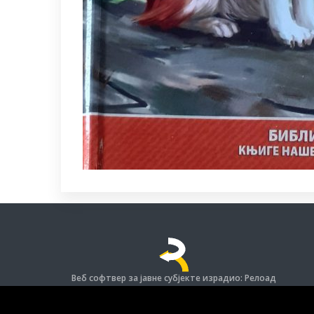
Веб софтвер за јавне субјекте израдио: Релоад
© Задржана права на софтвер и дизајн.