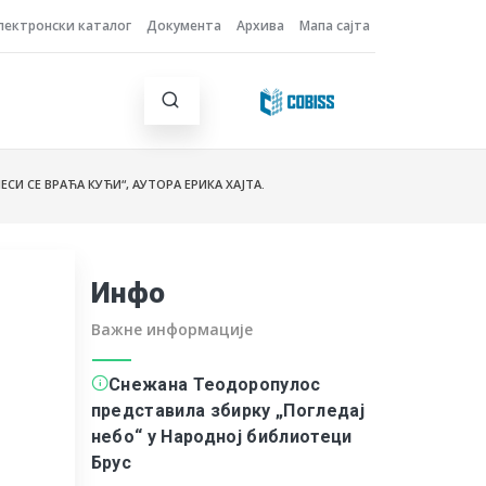
лектронски каталог
Документа
Архива
Мапа сајта
ЕСИ СЕ ВРАЋА КУЋИ“, АУТОРА ЕРИКА ХАЈТА.
Инфо
Важне информације
Снежана Теодоропулос
представила збирку „Погледај
небо“ у Народној библиотеци
Брус