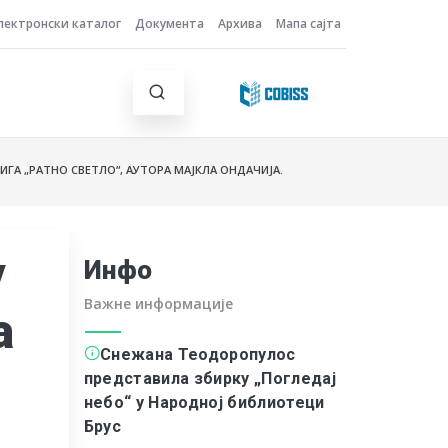
лектронски каталог
Документа
Архива
Мапа сајта
ЊИГА „РАТНО СВЕТЛО“, АУТОРА МАЈКЛА ОНДАЧИЈА.
у
Инфо
Важне информације
а
Снежана Теодоропулос
представила збирку „Погледај
небо“ у Народној библиотеци
Брус