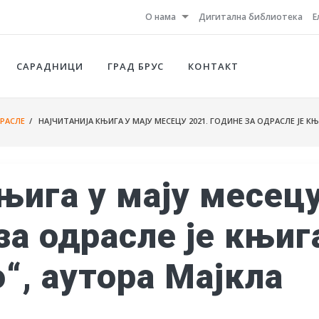
О нама
Дигитална библиотека
Е
САРАДНИЦИ
ГРАД БРУС
КОНТАКТ
ДРАСЛЕ
/ НАЈЧИТАНИЈА КЊИГА У МАЈУ МЕСЕЦУ 2021. ГОДИНЕ ЗА ОДРАСЛЕ ЈЕ К
њига у мају месец
за одрасле је књиг
“, аутора Мајкла