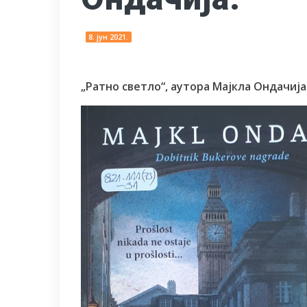
8. јун 2021.
„Ратно светло“, аутора Мајкла Ондачија