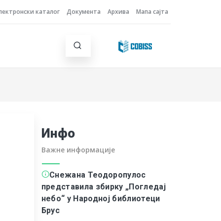
лектронски каталог
Документа
Архива
Мапа сајта
Инфо
Важне информације
Снежана Теодоропулос
представила збирку „Погледај
небо“ у Народној библиотеци
Брус