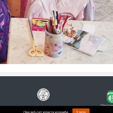
Општина
© Задржана права на садржај.
Овај веб-сајт користи колачиће.
У реду