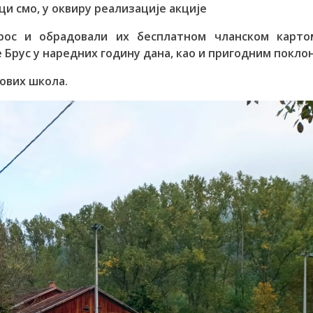
ци смо, у оквиру реализације акције
рос и обрадовали их бесплатном чланском карто
Брус у наредних годину дана, као и пригодним покло
ових школа.