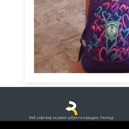
Веб софтвер за јавне субјекте израдио: Релоад
© Задржана права на софтвер и дизајн.