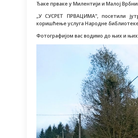
Ђаке прваке у Милентији и Малој Врбни
„У СУСРЕТ ПРВАЦИМА“, посетили јут
коришћење услуга Народне библиотеке 
Фотографијом вас водимо до њих и њих