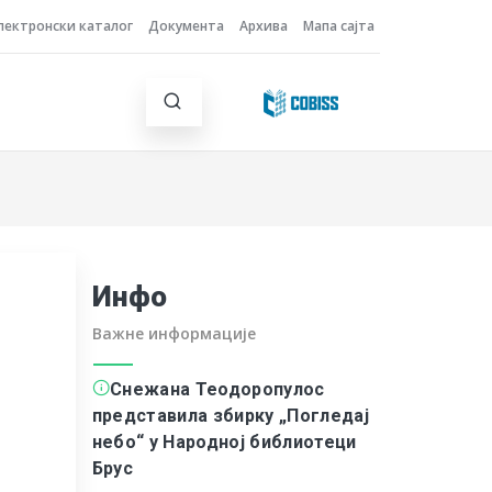
лектронски каталог
Документа
Архива
Мапа сајта
Инфо
Важне информације
Снежана Теодоропулос
представила збирку „Погледај
небо“ у Народној библиотеци
Брус