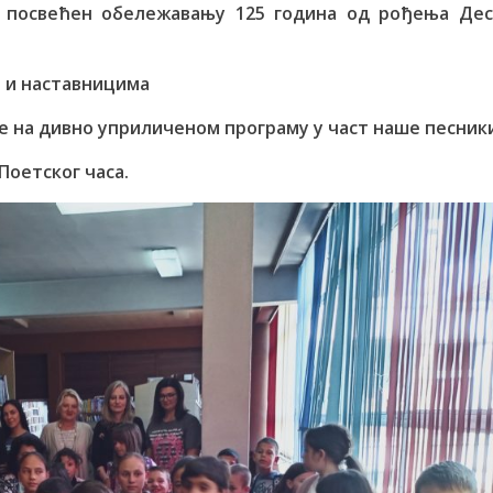
 посвећен обележавању 125 година од рођења Дес
 и наставницима
ије на дивно уприличеном програму у част наше песник
Поетског часа.