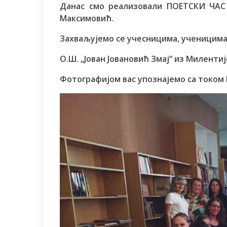
Данас смо реализовали ПОЕТСКИ ЧАС
Максимовић.
Захваљујемо се учесницима, ученицима
О.Ш. „Јован Јовановић Змај“ из Милент
Фотографијом вас упознајемо са током 