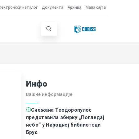
лектронски каталог
Документа
Архива
Мапа сајта
Инфо
Важне информације
Снежана Теодоропулос
представила збирку „Погледај
небо“ у Народној библиотеци
Брус