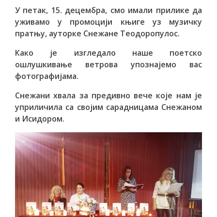
У петак, 15. децембра, смо имали прилике да
уживамо у промоцији књиге уз музичку
пратњу, ауторке Снежане Теодоропулос.
Како је изгледало наше поетско
ошлушкивање ветрова упознајемо вас
фотографијама.
Снежани хвала за предивно вече које нам је
уприличила са својим сарадницама Снежаном
и Исидором.