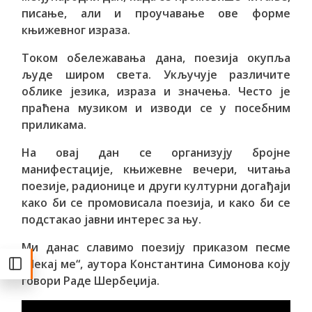
писање, али и проучавање ове форме
књижевног израза.
Током обележавања дана, поезија окупља
људе широм света. Укључује различите
облике језика, израза и значења. Често је
праћена музиком и изводи се у посебним
приликама.
На овај дан се организују бројне
манифестације, књижевне вечери, читања
поезије, радионице и други културни догађаји
како би се промовисала поезија, и како би се
подстакао јавни интерес за њу.
Ми данас славимо поезију приказом песме
„Чекај ме“, аутора Константина Симонова коју
говори Раде Шербеџија.