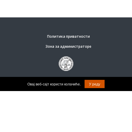
Политика приватности
Зона за администраторе
© Задржана права на садржај.
Овај веб-сајт користи колачиће.
У реду
Општина Брус.
Веб софтвер за јавне субјекте израдио: Релоад