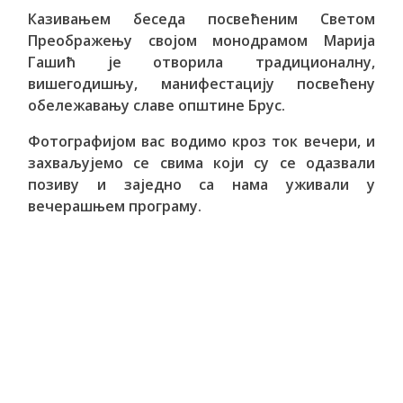
Казивањем беседа посвећеним Светом
Преображењу својом монодрамом Марија
Гашић је отворила традиционалну,
вишегодишњу, манифестацију посвећену
обележавању славе општине Брус.
Фотографијом вас водимо кроз ток вечери, и
захваљујемо се свима који су се одазвали
позиву и заједно са нама уживали у
вечерашњем програму.