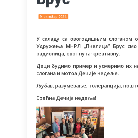
9. октобар 2024.
У складу са овогодишњим слоганом 
Удружења МНРЛ „Пчелица“ Брус смо 
радионица, овог пута-креативну.
Деци будимо пример и усмеримо их на
слогана и мотоа Дечије недеље.
Љубав, разумевање, толеранција, пошт
Срећна Дечија
недеља!