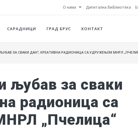
О нама
Дигитална библиотека
Е
САРАДНИЦИ
ГРАД БРУС
КОНТАКТ
ЉУБАВ ЗА СВАКИ ДАН“, КРЕАТИВНА РАДИОНИЦА СА УДРУЖЕЊЕМ МНРЛ „ПЧЕЛИ
и љубав за сваки
вна радионица са
НРЛ „Пчелица“