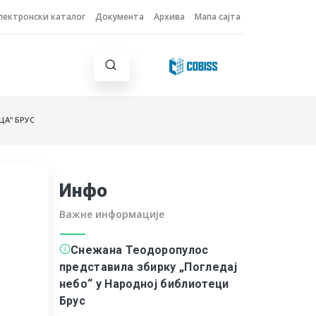
лектронски каталог
Документа
Архива
Мапа сајта
ЦА“ БРУС
Инфо
Важне информације
Снежана Теодоропулос
представила збирку „Погледај
небо“ у Народној библиотеци
Брус