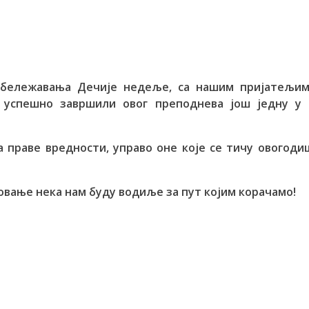
обележавања Дечије недеље, са нашим пријатељим
успешно завршили овог преподнева још једну у 
 праве вредности, управо оне које се тичу овогод
овање нека нам буду водиље за пут којим корачамо!