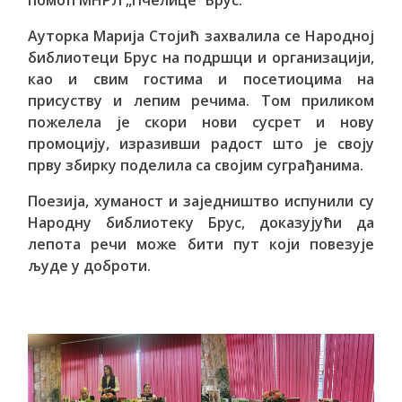
помоћ МНРЛ „Пчелице“ Брус.
Ауторка Марија Стојић захвалила се Народној
библиотеци Брус на подршци и организацији,
као и свим гостима и посетиоцима на
присуству и лепим речима. Том приликом
пожелела је скори нови сусрет и нову
промоцију, изразивши радост што је своју
прву збирку поделила са својим суграђанима.
Поезија, хуманост и заједништво испунили су
Народну библиотеку Брус, доказујући да
лепота речи може бити пут који повезује
људе у доброти.