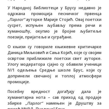
У Народној библиотеци у Брусу недавно је
одржана промоција песничког првенца
„Парлог“
ауторке Марије Стојић. Овај поетски
сусрет, испуњен љубављу према речи и
хуманошћу, окупио је бројне љубитеље
поезије, пријатеље и суграђане.
О књизи су говориле књижевне критичарке
Даница Миљковић и Сања Којић, које су својим
освртом приближиле поетски свет ауторке.
Улогу модератора сјајно су обавили ученици
IV/1 одељења Средње школе Брус, који су
допринели свечаној и топлој атмосфери
промоције.
Посебну вредност догађају дала је
хуманитарна нота – сав приход од продаје
збирке
„Парлог“
намењен је Друштву за