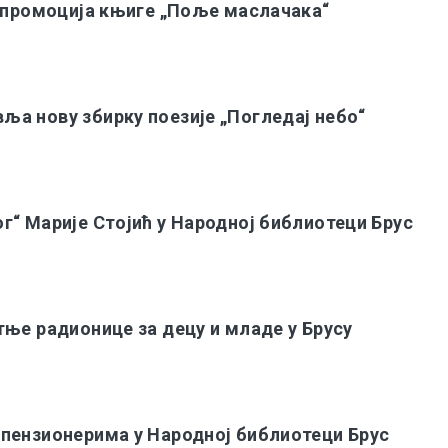
: промоција књиге „Поље маслачака“
а нову збирку поезије „Погледај небо“
г“ Марије Стојић у Народној библиотеци Брус
тње радионице за децу и младе у Брусу
пензионерима у Народној библиотеци Брус