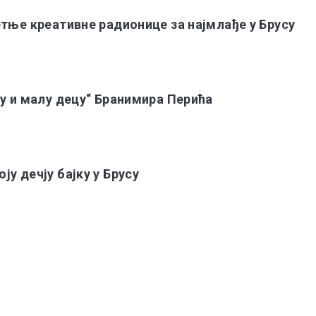
етње креативне радионице за најмлађе у Брусу
ку и малу децу“ Бранимира Перића
у дечју бајку у Брусу