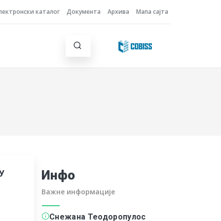
лектронски каталог
Документа
Архива
Мапа сајта
Инфо
У
Важне информације
Снежана Теодоропулос