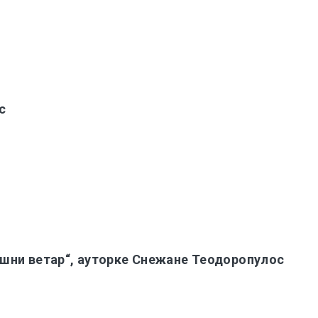
с
шни ветар“, ауторке Снежане Теодоропулос