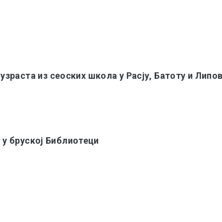
зраста из сеоских школа у Расју, Батоту и Липо
у у бруској Библиотеци