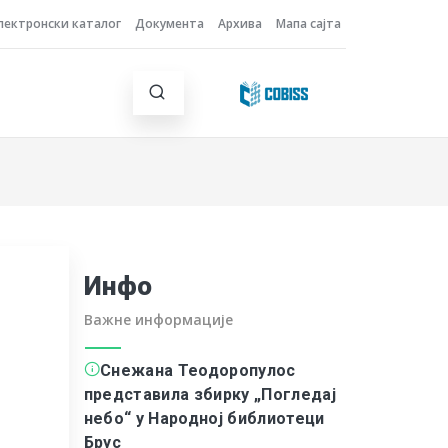
лектронски каталог
Документа
Архива
Мапа сајта
Инфо
Важне информације
Снежана Теодоропулос
представила збирку „Погледај
небо“ у Народној библиотеци
Брус