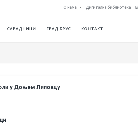
О нама
Дигитална библиотека
Е
САРАДНИЦИ
ГРАД БРУС
КОНТАКТ
коли у Доњем Липовцу
еци